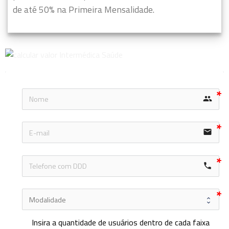
de até 50% na Primeira Mensalidade.
group
email
local_phone
Insira a quantidade de usuários dentro de cada faixa