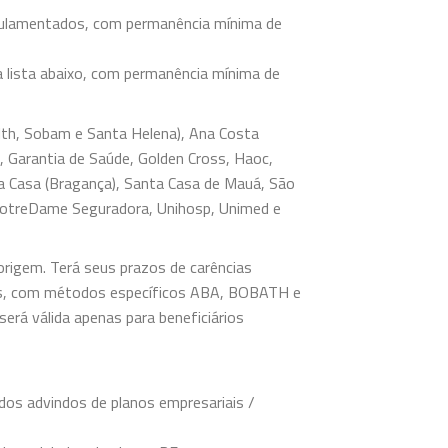
egulamentados, com permanência mínima de
a lista abaixo, com permanência mínima de
lth, Sobam e Santa Helena), Ana Costa
i, Garantia de Saúde, Golden Cross, Haoc,
a Casa (Bragança), Santa Casa de Mauá, São
NotreDame Seguradora, Unihosp, Unimed e
 origem. Terá seus prazos de carências
nares, com métodos específicos ABA, BOBATH e
 será válida apenas para beneficiários
ados advindos de planos empresariais /