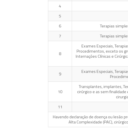
4
5
6
Terapias simple
7
Terapias simple
Exames Especiais, Terapias
Procedimentos, exceto os gru
8
Internações Clínicas e Cirúr
Exames Especiais, Terapias
9
Procedime
Transplantes, implantes, Te
10
cirúrgico e as sem finalidade 
cirurg
11
Havendo declaração de doença ou lesão pree
Alta Complexidade (PAC), cirúrgic