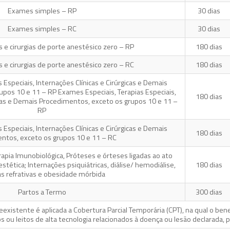
Exames simples – RP
30 dias
Exames simples – RC
30 dias
s e cirurgias de porte anestésico zero – RP
180 dias
s e cirurgias de porte anestésico zero – RC
180 dias
 Especiais, Internações Clínicas e Cirúrgicas e Demais
pos 10 e 11 – RP Exames Especiais, Terapias Especiais,
180 dias
gicas e Demais Procedimentos, exceto os grupos 10 e 11 –
RP
 Especiais, Internações Clínicas e Cirúrgicas e Demais
180 dias
ntos, exceto os grupos 10 e 11 – RC
rapia Imunobiológica, Próteses e órteses ligadas ao ato
estética; Internações psiquiátricas, diálise/ hemodiálise,
180 dias
ias refrativas e obesidade mórbida
Partos a Termo
300 dias
xistente é aplicada a Cobertura Parcial Temporária (CPT), na qual o bene
os ou leitos de alta tecnologia relacionados à doença ou lesão declarad