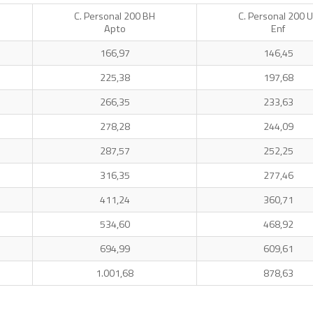
C. Personal 200 BH
C. Personal 200 
Apto
Enf
166,97
146,45
225,38
197,68
266,35
233,63
278,28
244,09
287,57
252,25
316,35
277,46
411,24
360,71
534,60
468,92
694,99
609,61
1.001,68
878,63