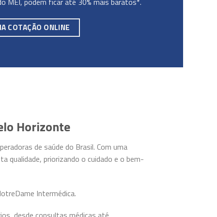
do MEI, podem ficar até 30% mais baratos*.
MA COTAÇÃO ONLINE
elo Horizonte
peradoras de saúde do Brasil. Com uma
ta qualidade, priorizando o cuidado e o bem-
 NotreDame Intermédica.
rios, desde consultas médicas até