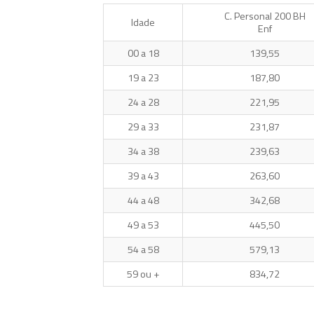
C. Personal 200 BH
Idade
Enf
00 a 18
139,55
19 a 23
187,80
24 a 28
221,95
29 a 33
231,87
34 a 38
239,63
39 a 43
263,60
44 a 48
342,68
49 a 53
445,50
54 a 58
579,13
59 ou +
834,72