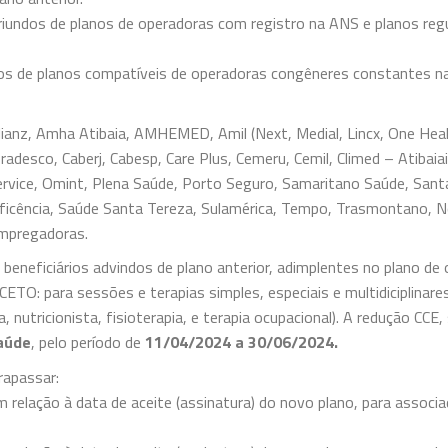
 oriundos de planos de operadoras com registro na ANS e planos r
ndos de planos compatíveis de operadoras congêneres constantes n
lianz, Amha Atibaia, AMHEMED, Amil (Next, Medial, Lincx, One Hea
adesco, Caberj, Cabesp, Care Plus, Cemeru, Cemil, Climed – Atibaia
ervice, Omint, Plena Saúde, Porto Seguro, Samaritano Saúde, Sant
eficência, Saúde Santa Tereza, Sulamérica, Tempo, Trasmontano, 
empregadoras.
 beneficiários advindos de plano anterior, adimplentes no plano de
XCETO: para sessões e terapias simples, especiais e multidicipli
 nutricionista, fisioterapia, e terapia ocupacional). A redução CCE,
aúde
, pelo período de
11/04/2024 a 30/06/2024.
rapassar:
m relação à data de aceite (assinatura) do novo plano, para associ