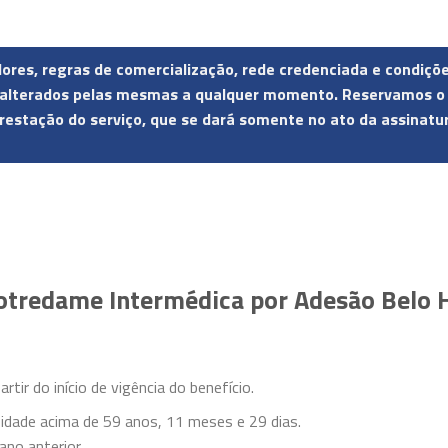
alores, regras de comercialização, rede credenciada e condiç
lterados pelas mesmas a qualquer momento. Reservamos o dir
restação do serviço, que se dará somente no ato da assinatu
otredame Intermédica por Adesão Belo 
tir do início de vigência do benefício.
 idade acima de 59 anos, 11 meses e 29 dias.
ano anterior.