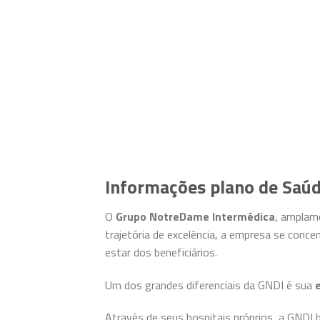
Informações plano de Saú
O
Grupo NotreDame Intermédica
, amplam
trajetória de excelência, a empresa se conce
estar dos beneficiários.
Um dos grandes diferenciais da GNDI é sua
Através de seus hospitais próprios, a GNDI 