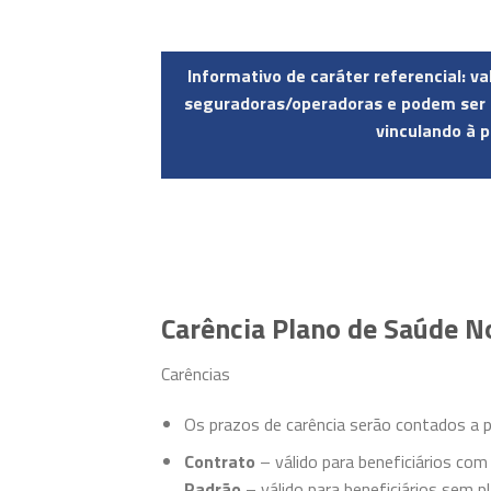
Informativo de caráter referencial: v
seguradoras/operadoras e podem ser a
vinculando à p
Carência Plano de Saúde N
Carências
Os prazos de carência serão contados a par
Contrato
– válido para beneficiários com
Padrão
– válido para beneficiários sem pl