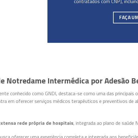
contratados com CNPJ, incluin
FAÇA U
de Notredame Intermédica por Adesão B
ente conhecido como GNDI, destaca-se como uma das principais o
ntra em oferecer serviços médicos terapêuticos e preventivos de al
extensa rede própria de hospitais
, integrada ao plano de saúde
busca oferecer uma experiência completa e integrada aos beneficiá