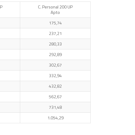
UP
C. Personal 200 UP
Apto
175,74
237,21
280,33
292,89
302,67
332,94
432,82
562,67
731,48
1.054,29