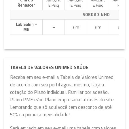
Clin do
AMB,Int
AMB,Int
AMB,Int
AMB,Int 
Renascer
E Psiq
E Psiq
E Psiq
Psiq
SOBRADINHO
Lab Sabin –
–
sim
sim
sim
MG
TABELA DE VALORES UNIMED SAÚDE
Receba em seu e-mail a Tabela de Valores Unimed
de acordo com seu perfil agora mesmo, faça a
cotação do Plano Individual, Familiar por adesão,
Plano PME e/ou Plano empresarial através do site.
Lembrando que só aqui você tem desconto de até
50% na primeira mensalidade!
Será enviado em seu e-mail uma tabela com valores