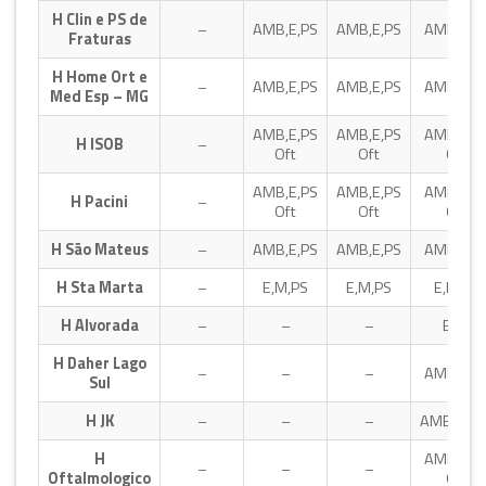
H Clin e PS de
–
AMB,E,PS
AMB,E,PS
AMB,E,P
Fraturas
H Home Ort e
–
AMB,E,PS
AMB,E,PS
AMB,E,P
Med Esp – MG
AMB,E,PS
AMB,E,PS
AMB,E,P
H ISOB
–
Oft
Oft
Oft
AMB,E,PS
AMB,E,PS
AMB,E,P
H Pacini
–
Oft
Oft
Oft
H São Mateus
–
AMB,E,PS
AMB,E,PS
AMB,E,P
H Sta Marta
–
E,M,PS
E,M,PS
E,M,PS
H Alvorada
–
–
–
E,PS
H Daher Lago
–
–
–
AMB,E,P
Sul
H JK
–
–
–
AMB,PSG
H
AMB,E,P
–
–
–
Oftalmologico
Oft