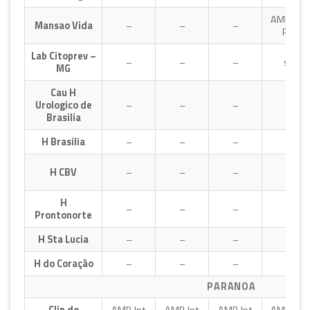
AMB,E,P
Mansao Vida
–
–
–
Psiq
Lab Citoprev –
–
–
–
sim
MG
Cau H
Urologico de
–
–
–
–
Brasilia
H Brasilia
–
–
–
–
H CBV
–
–
–
–
H
–
–
–
–
Prontonorte
H Sta Lucia
–
–
–
–
H do Coração
–
–
–
–
PARANOA