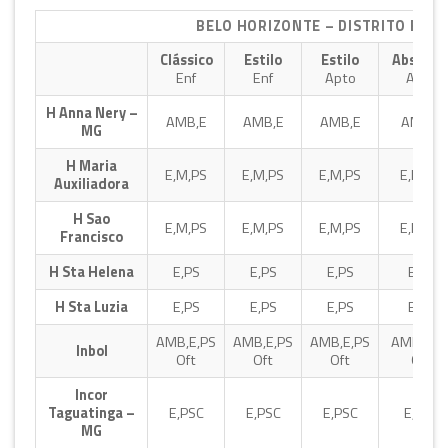
BELO HORIZONTE – DISTRITO FEDE
Clássico
Estilo
Estilo
Absolut
Enf
Enf
Apto
Apto
H Anna Nery –
AMB,E
AMB,E
AMB,E
AMB,E
MG
H Maria
E,M,PS
E,M,PS
E,M,PS
E,M,PS
Auxiliadora
H Sao
E,M,PS
E,M,PS
E,M,PS
E,M,PS
Francisco
H Sta Helena
E,PS
E,PS
E,PS
E,PS
H Sta Luzia
E,PS
E,PS
E,PS
E,PS
AMB,E,PS
AMB,E,PS
AMB,E,PS
AMB,E,P
Inbol
Oft
Oft
Oft
Oft
Incor
Taguatinga –
E,PSC
E,PSC
E,PSC
E,PSC
MG