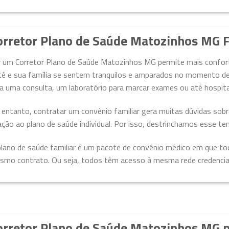
orretor Plano de Saúde Matozinhos MG F
r um Corretor Plano de Saúde Matozinhos MG permite mais confort
cê e sua família se sentem tranquilos e amparados no momento de 
a uma consulta, um laboratório para marcar exames ou até hospita
 entanto, contratar um convênio familiar gera muitas dúvidas sob
ação ao plano de saúde individual. Por isso, destrinchamos esse te
plano de saúde familiar é um pacote de convênio médico em que t
smo contrato. Ou seja, todos têm acesso à mesma rede credenciada
orretor Plano de Saúde Matozinhos MG 