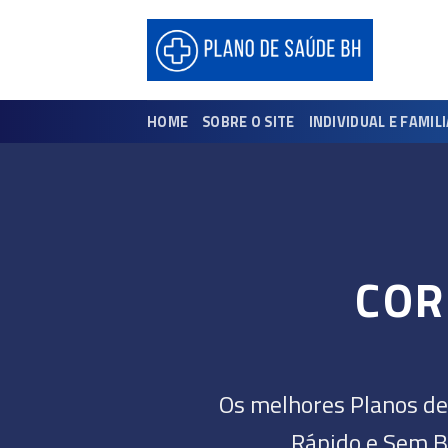
Skip
to
content
HOME
SOBRE O SITE
INDIVIDUAL E FAMIL
COR
Os melhores Planos de
Rápido e Sem B