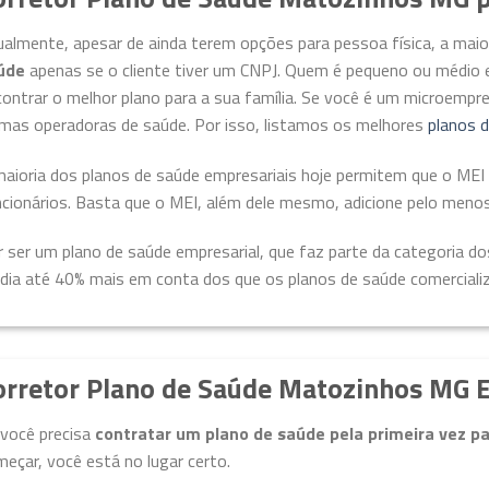
ualmente, apesar de ainda terem opções para pessoa física, a ma
úde
apenas se o cliente tiver um CNPJ. Quem é pequeno ou médio 
ontrar o melhor plano para a sua família. Se você é um microempr
imas operadoras de saúde. Por isso, listamos os melhores
planos 
maioria dos planos de saúde empresariais hoje permitem que o M
ncionários. Basta que o MEI, além dele mesmo, adicione pelo meno
 ser um plano de saúde empresarial, que faz parte da categoria do
dia até 40% mais em conta dos que os planos de saúde comercializ
orretor Plano de Saúde Matozinhos MG 
 você precisa
contratar um plano de saúde pela primeira vez p
eçar, você está no lugar certo.