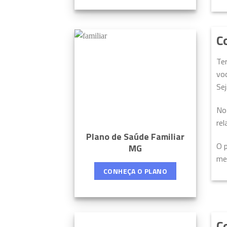
C
Te
vo
Sej
No
rel
Plano de Saúde Familiar
O 
MG
me
CONHEÇA O PLANO
C