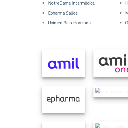
NotreDame Intermédica
H
Epharma Saúde
M
Unimed Belo Horizonte
O