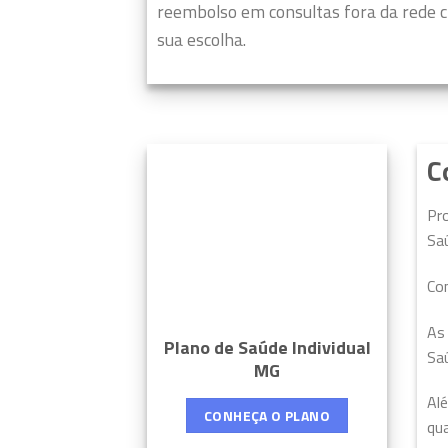
reembolso em consultas fora da rede c
sua escolha.
C
Pro
Sa
Co
As 
Plano de Saúde Individual
Saú
MG
Alé
CONHEÇA O PLANO
qua