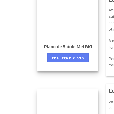
At
sa
enc
ót
A 
Plano de Saúde Mei MG
fu
CONHEÇA O PLANO
Por
mé
C
Se
com