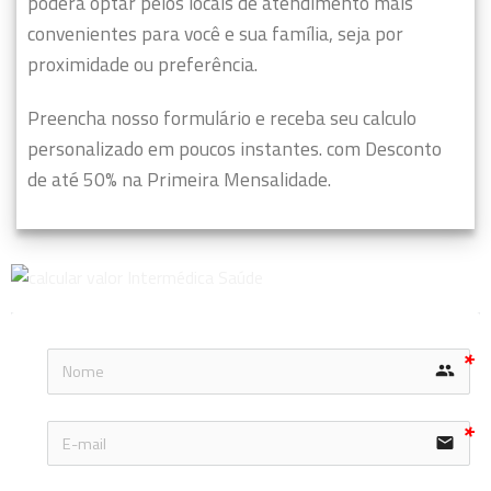
poderá optar pelos locais de atendimento mais
convenientes para você e sua família, seja por
proximidade ou preferência.
Preencha nosso formulário e receba seu calculo
personalizado em poucos instantes. com Desconto
de até 50% na Primeira Mensalidade.
group
email