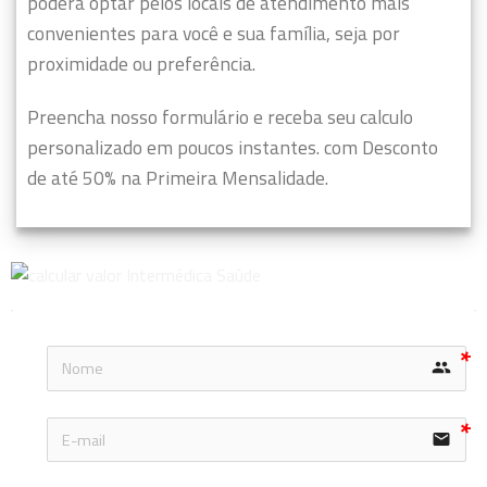
poderá optar pelos locais de atendimento mais
convenientes para você e sua família, seja por
proximidade ou preferência.
Preencha nosso formulário e receba seu calculo
personalizado em poucos instantes. com Desconto
de até 50% na Primeira Mensalidade.
group
email