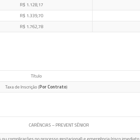
R$ 1.128,17
R$ 1.339,70
R$ 1.762,78
Título
Taxa de Inscrição (
Por Contrato
)
CARÊNCIAS – PREVENT SÊNIOR
 ou complicações no processo gestacional) e emergência (risco imediato à 