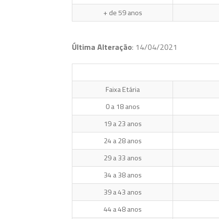
+ de 59 anos
Última Alteração
: 14/04/2021
Faixa Etária
0 a 18 anos
19 a 23 anos
24 a 28 anos
29 a 33 anos
34 a 38 anos
39 a 43 anos
44 a 48 anos