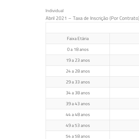
Individual
Abril 2021 – Taxa de Inscrição (Por Contrato
Faixa Etária
0 a 18 anos
19 a 23 anos
24 a 28 anos
29 a 33 anos
34 a 38 anos
39 a 43 anos
44 a 48 anos
49 a 53 anos
54 a 58 anos