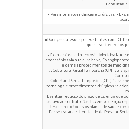
Consultas. / 
• Para internações clínicas e cirúrgicas; • E
acord
•Doenças ou lesões preexistentes com (CPT),c
que serão fornecidos pe
• Exames/procedimentos**: Medicina Nuclear 
endoscópios via alta e via baixa, Colangiopan
e demais procedimentos de medicina in
A Cobertura Parcial Temporária (CPT) será ap
Correto
Cobertura Parcial Temporária (CPT) é a susp
tecnologia e procedimentos cirúrgicos relacio
mo
Eventual redução do prazo de carência que po
aditivo ao contrato. Não havendo menção espec
Terão direito todos os planos de saúde com 
Por se tratar de liberalidade da Prevent Sen