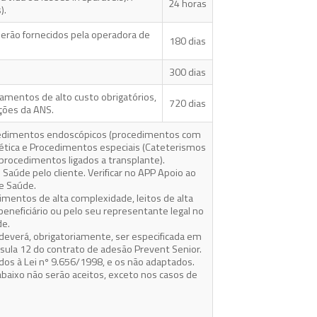
24 horas
).
serão fornecidos pela operadora de
180 dias
300 dias
amentos de alto custo obrigatórios,
720 dias
uções da ANS.
rocedimentos endoscópicos (procedimentos com
nética e Procedimentos especiais (Cateterismos
 procedimentos ligados a transplante).
Saúde pelo cliente. Verificar no APP Apoio ao
e Saúde.
imentos de alta complexidade, leitos de alta
eneficiário ou pelo seu representante legal no
de.
deverá, obrigatoriamente, ser especificada em
usula 12 do contrato de adesão Prevent Senior.
dos à Lei nº 9.656/1998, e os não adaptados.
abaixo não serão aceitos, exceto nos casos de