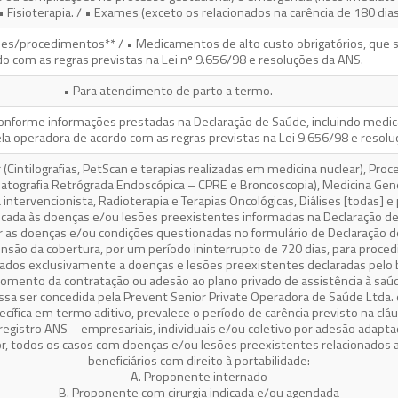
• Fisioterapia. / • Exames (exceto os relacionados na carência de 180 dias
xames/procedimentos** / • Medicamentos de alto custo obrigatórios, que 
o com as regras previstas na Lei nº 9.656/98 e resoluções da ANS.
• Para atendimento de parto a termo.
onforme informações prestadas na Declaração de Saúde, incluindo medic
la operadora de acordo com as regras previstas na Lei 9.656/98 e resol
(Cintilografias, PetScan e terapias realizadas em medicina nuclear), P
creatografia Retrógrada Endoscópica – CPRE e Broncoscopia), Medicina Ge
tervencionista, Radioterapia e Terapias Oncológicas, Diálises [todas] e
licada às doenças e/ou lesões preexistentes informadas na Declaração de 
r as doenças e/ou condições questionadas no formulário de Declaração d
ensão da cobertura, por um período ininterrupto de 720 dias, para proced
nados exclusivamente a doenças e lesões preexistentes declaradas pelo b
mento da contratação ou adesão ao plano privado de assistência à saú
ssa ser concedida pela Prevent Senior Private Operadora de Saúde Ltda. 
ífica em termo aditivo, prevalece o período de carência previsto na clá
registro ANS – empresariais, individuais e/ou coletivo por adesão adapta
ior, todos os casos com doenças e/ou lesões preexistentes relacionados 
beneficiários com direito à portabilidade:
A. Proponente internado
B. Proponente com cirurgia indicada e/ou agendada