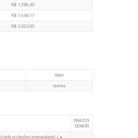
R$ 1.295,30
R$ 1.538,17
R$ 2.023,93
Valor
Isenta
PRAZOS
SÊNIOR
vida ou lesões irreparáveis). / •