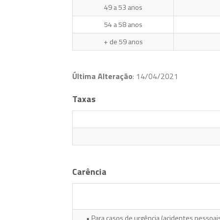
49 a 53 anos
54 a 58 anos
+ de 59 anos
Última Alteração
: 14/04/2021
Taxas
Carência
• Para casos de urgência (acidentes pessoais